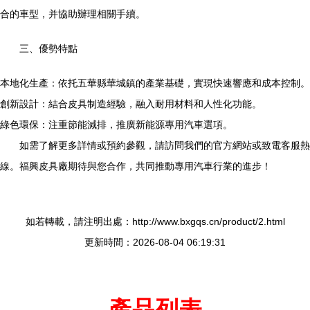
合的車型，并協助辦理相關手續。
三、優勢特點
本地化生產：依托五華縣華城鎮的產業基礎，實現快速響應和成本控制。
創新設計：結合皮具制造經驗，融入耐用材料和人性化功能。
綠色環保：注重節能減排，推廣新能源專用汽車選項。
如需了解更多詳情或預約參觀，請訪問我們的官方網站或致電客服熱
線。福興皮具廠期待與您合作，共同推動專用汽車行業的進步！
如若轉載，請注明出處：http://www.bxgqs.cn/product/2.html
更新時間：2026-08-04 06:19:31
產品列表