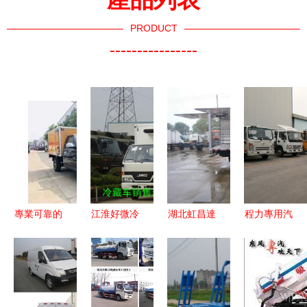
PRODUCT
----------------
專業可靠的
江淮好微冷
湖北虹昌達
程力專用汽
選擇 湖北
藏車 冷鏈
專用汽車公
車股份銷售
江南五十鈴
運輸的得力
司 匠心制
二十六分公
小型四驅皮
助手，盡在
造，專業定
司 專業汽
卡防爆車民
專用汽車欄
制，全方位
車零配件生