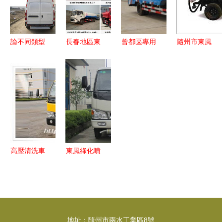
爆車
目
滿足專用汽
產，打造卓
車需求
越品質與服
務
論不同類型
長春地區東
曾都區專用
隨州市東風
冷藏車出售
風5噸灑水
汽車銷售市
專用汽車銷
價格及配置
車購買指南
場概覽 錢
售中心 一
對比
與專用汽車
眼產品分類
站式專用汽
銷售渠道詳
下的專業解
車采購的首
解
析
選平臺
高壓清洗車
東風綠化噴
選購指南與
灑車廠家與
廈工楚勝廠
專用汽車零
家介紹
配件生產
高效環保的
地址：隨州市兩水工業區8號