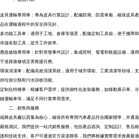
皮具運輸專用車：專為皮具行業設計，配備防潮、防震車廂，確保皮具產
品在運輸過程中的安全與完好。
多功能工具車：適用于工地、倉庫等場景，配備定制工具箱，便于攜帶和
存儲各類工具，提升工作效率。
應急搶險專用車：針對突發事件設計，集成照明、發電和救援設備，適用
于道路搶修或災害救援任務。
環保清潔車：配備高效清潔系統，適用于城市環衛、工業清潔等領域，支
持垃圾分類和污水回收功能。
定制化特種車：根據客戶需求，提供個性化改裝服務，如移動展示車、冷
鏈運輸車等，滿足不同行業專用需求。
二、銷售與服務
福興皮具廠以質量為核心，確保所有專用汽車產品符合國家標準，并通過
嚴格測試。我們提供一站式銷售服務，包括產品咨詢、定制設計、售后維
護和技術支持。客戶可通過官方渠道聯系，我們將根據實際需求推薦最適